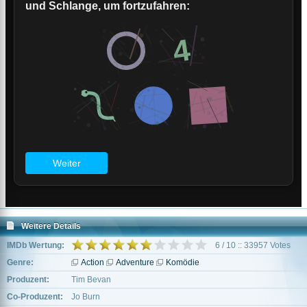
Weitere Details
IMDb Wertung:
6 / 10 :: 33957 Votes
Genre:
Action
Adventure
Komödie
Produzent:
Tim Bevan
Co-Produzent:
Jo Burn