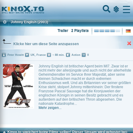
Home
Menu
Johnny English
(2003)
Trailer
2 Playlists
Klicke hier um diese Seite anzupassen
Peter Howitt
UK, France
~ 88 min.
Action
0
Johnny English ist britischer Agent beim MI7. Zwar ist er
nicht mehr der allerjüngste und auch nicht der allerhellste
Geheimdienstler im Service Ihrer Majestät, aber seine
kleinen Schwächen macht er durch extremen
Enthusiasmus wett. Und als Britannien vor seiner größten
Krise steht, stolpert Johnny mittenhinein: Der finstere
Franzose Pascal Sauvage hat die Kronjuwelen der
englischen Königin in seinen Besitz gebracht und es
außerdem auf den britischen Thron abgesehen. Die
nationale Katastrophe...
Mehr zeigen...
Kinox.to speichert
keine
Filme selber! Dieser Stream wird gehostet bei: