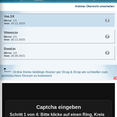
Voe.SX
Anbieter Übersicht umschalten
Voe.SX
Mirror
: 1/1
Vom
: 30.12.2025
Vinovo.to
Mirror
: 1/1
Vom
: 30.12.2025
Dood.to
Mirror
: 1/2
Vom
: 26.06.2021
Ordne Deine lieblings Hoster per Drag & Drop um schneller zum
gewünschten Stream zu kommen!