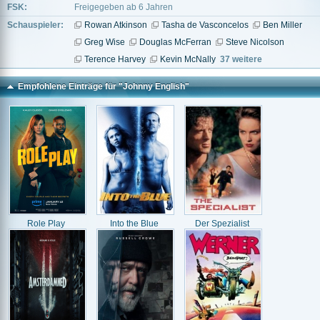
FSK:
Freigegeben ab 6 Jahren
Schauspieler:
Rowan Atkinson
Tasha de Vasconcelos
Ben Miller
Greg Wise
Douglas McFerran
Steve Nicolson
Terence Harvey
Kevin McNally
37 weitere
Empfohlene Einträge für "Johnny English"
Role Play
Into the Blue
Der Spezialist