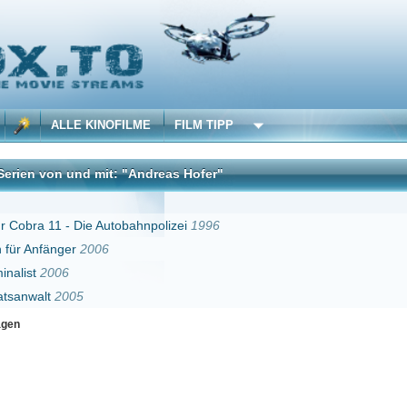
 KINOFILME
FILM TIPP
d mit: "Andreas Hofer"
DivX
Die Autobahnpolizei
1996
2006
5
Erster
Zurück