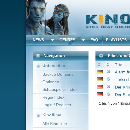
NEWS
GENRES
FAQ
PLAYLISTS
ALLE
Navigation
Filme und Serien von un
Titel
Unterseiten
Alarm für Cobra 11 - 
Backup Domains
Türkisch für Anfänger
Optionen
Der Kriminalist
2006
Schauspieler Index
Der Staatsanwalt
200
Regie Index
1 bis 4 von 4 Einträgen
Login / Register
Kinofilme
Alle Kinofilme
Filme
Alle Filme
Beliebte