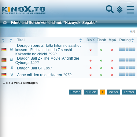
Home
Menu
Filme und Serien von und mit: "Kazuyuki Sogabe"
Titel
DivX
Flash
Mp4
Rating
Doragon bôru Z: Tatta hitori no saishuu
kessen - Furiiza ni itonda Z senshi
Kakarotto no chichi
1990
Dragon Ball Z - The Movie: Angriff der
Cyborgs
1992
Dragon Ball GT
1997
Anne mit den roten Haaren
1979
1 bis 4 von 4 Einträgen
Erster
Zurück
1
Weiter
Letzter