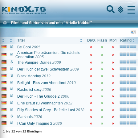
Home
Menu
Filme und Serien von und mit: "Arielle Kebbel"
Titel
DivX
Flash
Mp4
Rating
Be Cool
2005
American Pie präsentiert: Die nächste
Generation
2005
The Vampire Diaries
2009
Der Fluch der zwei Schwestern
2009
Black Monday
2019
Beilight - Biss zum Abendbrot
2010
Rache ist sexy
2006
Der Fluch - The Grudge 2
2006
Eine Braut zu Weihnachten
2012
Fifty Shades of Grey - Befreite Lust
2018
Marshals
2026
I Can Only Imagine 2
2026
1 bis 12 von 12 Einträgen