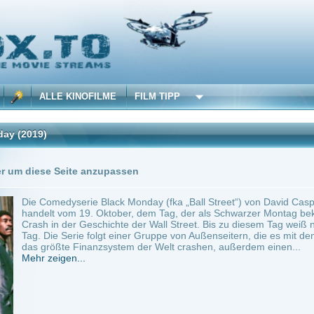
 KINOFILME
FILM TIPP
1 Übersetzung
Seite anzupassen
dyserie Black Monday (fka „Ball Street“) von David Caspe und Jordan Cahan setzt i
vom 19. Oktober, dem Tag, der als Schwarzer Montag bekannt wurde. Damals kam e
der Geschichte der Wall Street. Bis zu diesem Tag weiß niemand, wie das passieren k
Serie folgt einer Gruppe von Außenseitern, die es mit dem Herrenclub der Wall Stre
te Finanzsystem der Welt crashen, außerdem einen...
en...
anada
~ 60 min.
Komödie
0
ilme selber! Dieser Stream wird gehostet bei:
Dood.to
Anbie