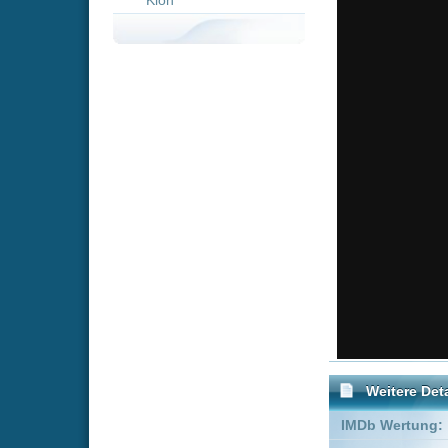
Weitere Details
IMDb Wertung:
Genre:
Komödie
Schauspieler:
Brittany R
Shaun Sip
Empfohlene Einträge für 