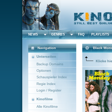
NEWS
GENRES
FAQ
PLAYLISTS
ALLE
Navigation
Black Monday
(2019)
Unterseiten
Klicke hier um diese 
Backup Domains
Optionen
Die Come
handelt 
Schauspieler Index
Crash in 
Regie Index
Tag. Die 
das größ
Login / Register
Mehr zeig
Kinofilme
Alle Kinofilme
Filme
Gary Fleder
USA, C
Alle Filme
Beliebte
Kinox.to speichert
keine
F