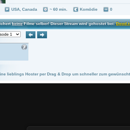
 Hoster per Drag & Drop um schneller zum gewünschten Stream zu kommen!