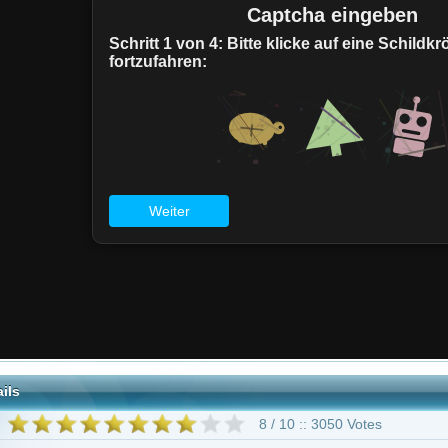
8 / 10 :: 3050 Votes
obertson
Shiri Appleby
Kristoffer Polaha
Austin Basis
Kerr Smith
Ksen
os
Emma Caulfield
26 weitere
"Black Monday"