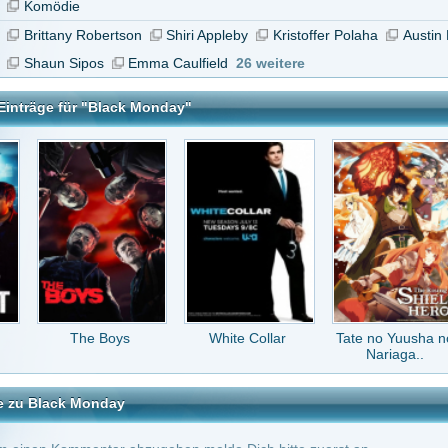
e Boys
White Collar
Tate no Yuusha no
Uns bleibt immer
Nariaga..
morgen
onday
tar abzugeben melde Dich bitte zuerst an.
in Konto bei uns hast, kannst Du Dich hier
registrieren
.
Keine Kommentare vorhanden.