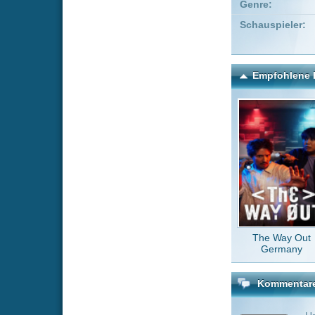
The Way Out
Th
Germany
Kommentare zu Black M
Um einen Kommen
Wenn Du noch ke
Alle Kommentare
(0)