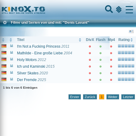
Home
Menu
Filme und Serien von und mit: "Denis Lavant"
Titel
DivX
Flash
Mp4
Rating
I'm Not a Fucking Princess
2011
Mathilde - Eine große Liebe
2004
Holy Motors
2012
Ich und Kaminski
2015
Silver Skates
2020
Der Fremde
2025
1 bis 6 von 6 Einträgen
Erster
Zurück
1
Weiter
Letzter