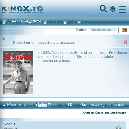
Home
Menu
Der Fremde
(2025)
François Ozon
France
~ 122 min.
Krimi
0
Trailer
Klicke hier um diese Seite anzupassen
In 1930s Algeria, the daily life of an indifferent Frenchman
is shaken by the death of his mother and a fateful
encounter on a beach.
Kinox.to speichert
keine
Filme selber! Dieser Stream wird gehostet bei:
Voe.SX
Anbieter Übersicht umschalten
Voe.SX
Mirror
: 1/1