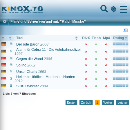
Home
Menu
Filme und Serien von und mit: "Ralph Misske"
Titel
DivX
Flash
Mp4
Rating
Der rote Baron
2008
Alarm für Cobra 11 - Die Autobahnpolizei
1996
Gegen die Wand
2004
Solino
2002
Unser Charly
1995
Heiter bis tödlich - Morden im Norden
2012
SOKO Wismar
2004
1 bis 7 von 7 Einträgen
Erster
Zurück
1
Weiter
Letzter