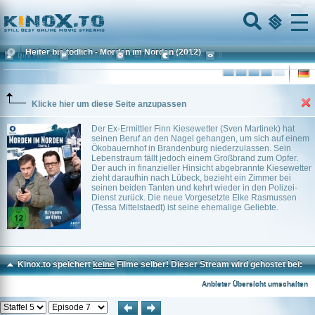
Home
Menu
Heiter bis tödlich - Morden im Norden
(2012)
Dirk Pientka
Deutschland
~ 45 min.
Komödie
0
Klicke hier um diese Seite anzupassen
Der Ex-Ermittler Finn Kiesewetter (Sven Martinek) hat
seinen Beruf an den Nagel gehangen, um sich auf einem
Ökobauernhof in Brandenburg niederzulassen. Sein
Lebenstraum fällt jedoch einem Großbrand zum Opfer.
Der auch in finanzieller Hinsicht abgebrannte Kiesewetter
zieht daraufhin nach Lübeck, bezieht ein Zimmer bei
seinen beiden Tanten und kehrt wieder in den Polizei-
Dienst zurück. Die neue Vorgesetzte Elke Rasmussen
(Tessa Mittelstaedt) ist seine ehemalige Geliebte.
Kinox.to speichert
keine
Filme selber! Dieser Stream wird gehostet bei:
Dood.to
Anbieter Übersicht umschalten