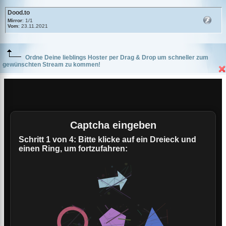
Dood.to
Mirror
: 1/1
Vom
: 23.11.2021
Ordne Deine lieblings Hoster per Drag & Drop um schneller zum
gewünschten Stream zu kommen!