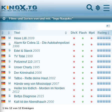
Home
Menu
Filme und Serien von und mit: "Ingo Naujoks"
Titel
DivX
Flash
Mp4
Rating
Hexe Lilli
2009
Alarm für Cobra 11 - Die Autobahnpolizei
1996
Edel & Starck
2005
TV Total
1999
Polizeiruf 110
1971
Unser Charly
1995
Der Kriminalist
2006
Tattoo - Rette deine Haut
2002
Hände weg von Mississippi
2007
Heiter bis tödlich - Morden im Norden
2012
Bettys Diagnose
2015
Kalt ist der Abendhauch
2000
1 bis 12 von 12 Einträgen