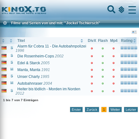
Home
Menu
Filme und Serien von und mit: "Jockel Tschiersch"
Titel
DivX
Flash
Mp4
Rating
Alarm für Cobra 11 - Die Autobahnpolizei
1996
Die Rosenheim-Cops
2002
Edel & Starck
2005
Manta, Manta
1991
Unser Charly
1995
Autobahnraser
2004
Heiter bis tödlich - Morden im Norden
2012
1 bis 7 von 7 Einträgen
Erster
Zurück
1
Weiter
Letzter