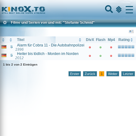
Home
Menu
Filme und Serien von und mit: "Stefanie Schmid"
Titel
DivX
Flash
Mp4
Rating
Alarm für Cobra 11 - Die Autobahnpolizei
1996
Heiter bis tödlich - Morden im Norden
2012
1 bis 2 von 2 Einträgen
Erster
Zurück
1
Weiter
Letzter