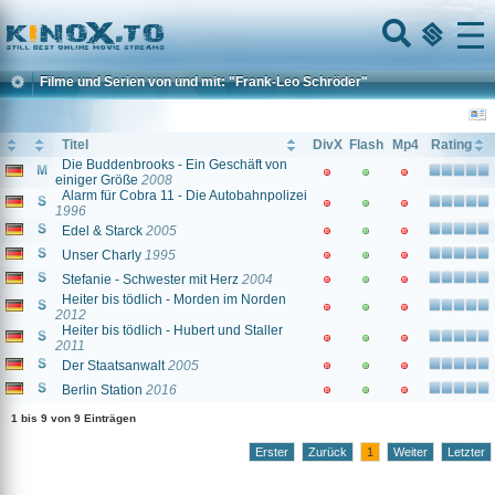
Home
Menu
Filme und Serien von und mit: "Frank-Leo Schröder"
Titel
DivX
Flash
Mp4
Rating
Die Buddenbrooks - Ein Geschäft von
einiger Größe
2008
Alarm für Cobra 11 - Die Autobahnpolizei
1996
Edel & Starck
2005
Unser Charly
1995
Stefanie - Schwester mit Herz
2004
Heiter bis tödlich - Morden im Norden
2012
Heiter bis tödlich - Hubert und Staller
2011
Der Staatsanwalt
2005
Berlin Station
2016
1 bis 9 von 9 Einträgen
Erster
Zurück
1
Weiter
Letzter