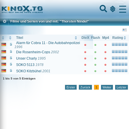
Home
Menu
Filme und Serien von und mit: "Thorsten Nindel"
Titel
DivX
Flash
Mp4
Rating
Alarm für Cobra 11 - Die Autobahnpolizei
1996
Die Rosenheim-Cops
2002
Unser Charly
1995
SOKO 5113
1978
SOKO Kitzbühel
2001
1 bis 5 von 5 Einträgen
Erster
Zurück
1
Weiter
Letzter