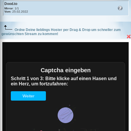
Dood.to
Mirror
: 1/1
Vom
: 25.02.2022
Ordne Deine lieblings Hoster per Drag & Drop um schneller zum
gewünschten Stream zu kommen!