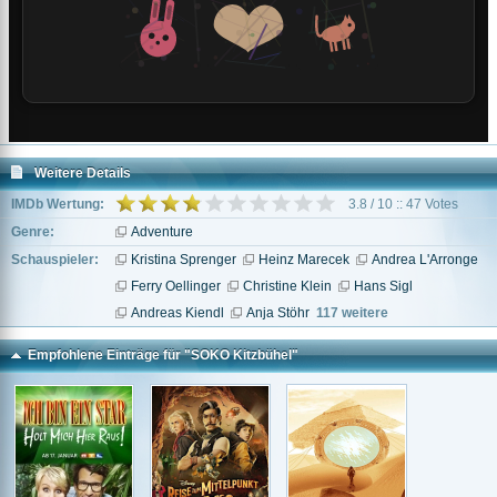
Weitere Details
IMDb Wertung:
3.8 / 10 :: 47 Votes
Genre:
Adventure
Schauspieler:
Kristina Sprenger
Heinz Marecek
Andrea L'Arronge
Ferry Oellinger
Christine Klein
Hans Sigl
Andreas Kiendl
Anja Stöhr
117 weitere
Empfohlene Einträge für "SOKO Kitzbühel"