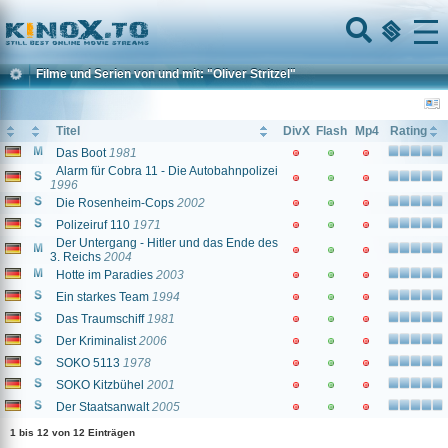
Home
Menu
Filme und Serien von und mit: "Oliver Stritzel"
Titel
DivX
Flash
Mp4
Rating
Das Boot
1981
Alarm für Cobra 11 - Die Autobahnpolizei
1996
Die Rosenheim-Cops
2002
Polizeiruf 110
1971
Der Untergang - Hitler und das Ende des
3. Reichs
2004
Hotte im Paradies
2003
Ein starkes Team
1994
Das Traumschiff
1981
Der Kriminalist
2006
SOKO 5113
1978
SOKO Kitzbühel
2001
Der Staatsanwalt
2005
1 bis 12 von 12 Einträgen