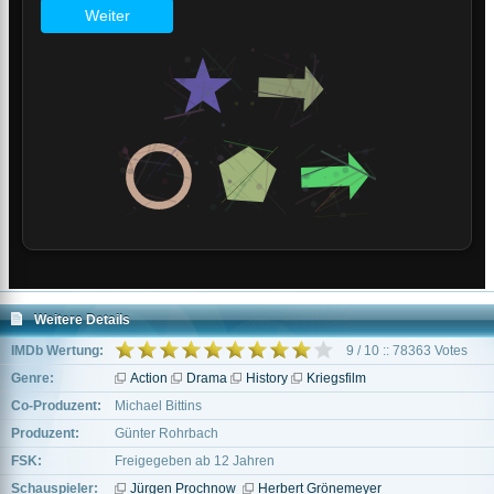
Weitere Details
IMDb Wertung:
9 / 10 :: 78363 Votes
Genre:
Action
Drama
History
Kriegsfilm
Co-Produzent:
Michael Bittins
Produzent:
Günter Rohrbach
FSK:
Freigegeben ab 12 Jahren
Schauspieler:
Jürgen Prochnow
Herbert Grönemeyer