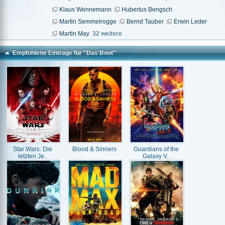
Klaus Wennemann
Hubertus Bengsch
Martin Semmelrogge
Bernd Tauber
Erwin Leder
Martin May
32 weitere
Empfohlene Einträge für "Das Boot"
Star Wars: Die
Blood & Sinners
Guardians of the
letzten Je..
Galaxy V..