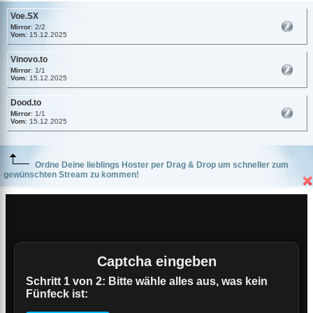
Voe.SX
Mirror
: 2/2
Vom
: 15.12.2025
Vinovo.to
Mirror
: 1/1
Vom
: 15.12.2025
Dood.to
Mirror
: 1/1
Vom
: 15.12.2025
Ordne Deine lieblings Hoster per Drag & Drop um schneller zum
gewünschten Stream zu kommen!