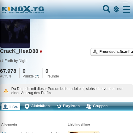
Home
Menu
CracK_HeaD88
Freundschaftsanfr
Earth by Night
67.978
0
0
Aufrufe
Punkte (
?
)
Freunde
Da Du nicht mit dieser Person befreundet bist, siehst du eventuell nur
einen Auszug des Profils.
Aktivitäten
Playlisten
Gruppen
Infos
Kommentare
Allgemein
Lieblingsfilme