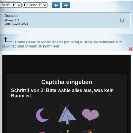
Dood.to
Mirror
: 1/1
Vom
: 01.03.2021
Ordne Deine lieblings Hoster per Drag & Drop um schneller zum
gewünschten Stream zu kommen!