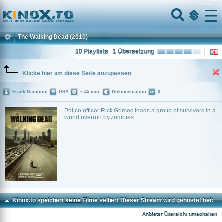
Home
Menu
The Walking Dead
(2010)
10 Playlists
1 Übersetzung
Klicke hier um diese Seite anzupassen
Frank Darabont
USA
~ 45 min.
Dokumentation
0
Police officer Rick Grimes leads a group of survivors in a
world overrun by zombies.
Kinox.to speichert
keine
Filme selber! Dieser Stream wird gehostet bei:
Dood.to
Anbieter Übersicht umschalten