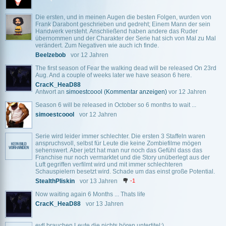
Die ersten, und in meinen Augen die besten Folgen, wurden von
Frank Darabont geschrieben und gedreht; Einem Mann der sein
Handwerk versteht. Anschließend haben andere das Ruder
übernommen und der Charakter der Serie hat sich von Mal zu Mal
verändert. Zum Negativen wie auch ich finde.
Beelzebob
vor 12 Jahren
The first season of Fear the walking dead will be released On 23rd
Aug. And a couple of weeks later we have season 6 here.
CracK_HeaD88
Antwort an
simoestcoool
(Kommentar anzeigen)
vor 12 Jahren
Season 6 will be released in October so 6 months to wait ...
simoestcoool
vor 12 Jahren
Serie wird leider immer schlechter. Die ersten 3 Staffeln waren
anspruchsvoll, selbst für Leute die keine Zombiefilme mögen
sehenswert. Aber jetzt hat man nur noch das Gefühl dass das
Franchise nur noch vermarktet und die Story unüberlegt aus der
Luft gegriffen verfilmt wird und mit immer schlechteren
Schauspielern besetzt wird. Schade um das einst große Potential.
StealthPliskin
vor 13 Jahren
-1
Now waiting again 6 Months ... Thats life
CracK_HeaD88
vor 13 Jahren
evtl brauchen Leute die nichts hören untertitel:)