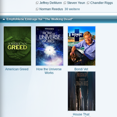
Jeffrey DeMunn
Steven Yeun
Chandler Riggs
Norman Reedus
30 weitere
Empfohlene Einträge für "The Walking Dead"
American Greed
How the Universe
Bondi Vet
Works
House That