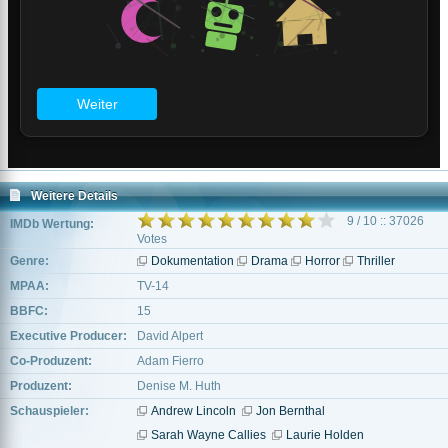
Weitere Details
9 / 10 :: 37026
IMDb Wertung:
Votes
Genre:
Dokumentation
Drama
Horror
Thriller
MPAA:
TV-14
BBFC:
15
Executive Producer:
David Alpert
Co-Produzent:
Adam Fierro
Produzent:
Denise M. Huth
Schauspieler:
Andrew Lincoln
Jon Bernthal
Sarah Wayne Callies
Laurie Holden