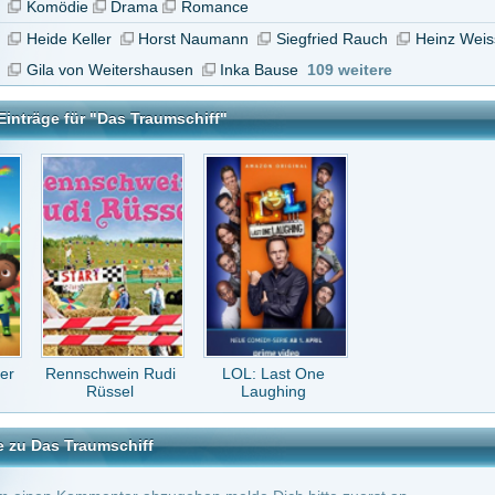
hwein Rudi
LOL: Last One
üssel
Laughing
mschiff
tar abzugeben melde Dich bitte zuerst an.
in Konto bei uns hast, kannst Du Dich hier
registrieren
.
ch die anderen Staffeln ?
nigin
vor 15 Jahren
ream benutzen (anbieterauswahl)
Antwort an
suni
(Kommentar anzeigen)
vor 16 Jahren
hr das es immer neu ladet der goldene kreiß wie stellt mann das ab für immer ?
16 Jahren