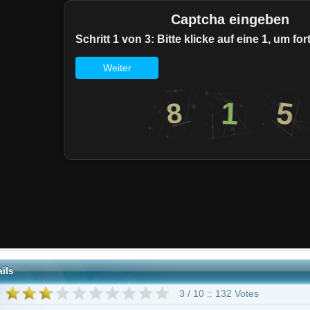
3 / 10 :: 132 Votes
Drama
Romance
er
Horst Naumann
Siegfried Rauch
Heinz Weiss
Sascha Hehn
Günth
Weitershausen
Inka Bause
109 weitere
"Das Traumschiff"