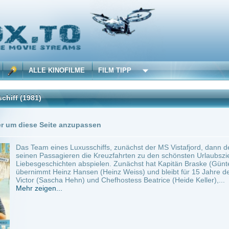
 KINOFILME
FILM TIPP
0 Playlists
Seite anzupassen
 eines Luxusschiffs, zunächst der MS Vistafjord, dann der MS Astor und ab 1986 der
assagieren die Kreuzfahrten zu den schönsten Urlaubszielen der Welt, während sich 
schichten abspielen. Zunächst hat Kapitän Braske (Günter König) das Kommando, in 
t Heinz Hansen (Heinz Weiss) und bleibt für 15 Jahre der Kapitän. Sein Team beste
ascha Hehn) und Chefhostess Beatrice (Heide Keller),...
en...
chland
Komödie
0
ilme selber! Dieser Stream wird gehostet bei:
Voe.SX
Anbie