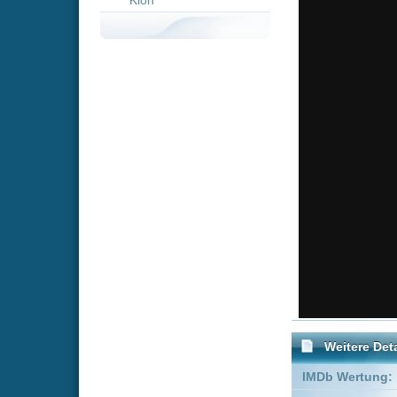
Weitere Details
IMDb Wertung:
Genre:
Komödie
Schauspieler:
Heide Kell
Gila von 
Empfohlene Einträge für 