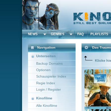
NEWS
GENRES
FAQ
PLAYLISTS
ALLE
Navigation
Das Traumschiff
(1981)
Unterseiten
Klicke hier um diese 
Backup Domains
Optionen
Das Team
seinen P
Schauspieler Index
Liebesge
Regie Index
übernimm
Victor (S
Login / Register
Mehr zeig
Kinofilme
Alle Kinofilme
Filme
Alfred Vohrer
Deuts
Alle Filme
Beliebte
Kinox.to speichert
keine
F