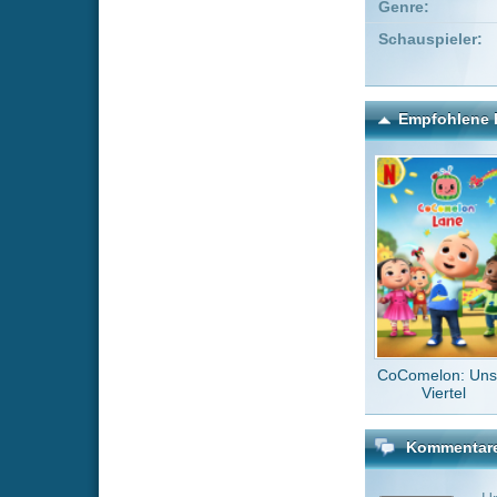
CoComelon: Unser
Rennsc
Viertel
R
Kommentare zu Das Trau
Um einen Kommen
Wenn Du noch ke
Alle Kommentare
(3)
habt ihr no
Schneekoe
anderen st
marcbeast
es nervt se
suni
vor 