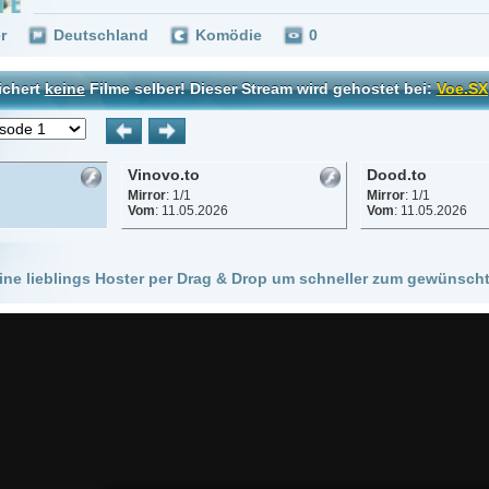
Vinovo.to
Dood.to
Mirror
: 1/1
Mirror
: 1/1
Vom
: 11.05.2026
Vom
: 11.05.2026
 Hoster per Drag & Drop um schneller zum gewünschten Stream zu kommen!