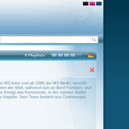
 MS Berlin, versüßt
an Bord Familien- und
der zweiten Staffel
ht aus Chefsteward
ter Übersicht umschalten