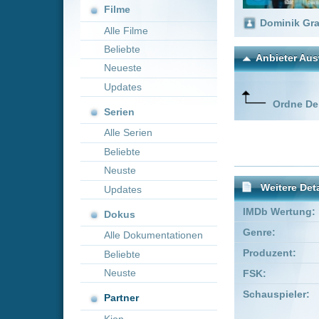
Neueste
Updates
Ordne Deine lieblings
Serien
Alle Serien
Beliebte
Neuste
Weitere Details
Updates
IMDb Wertung:
Dokus
Genre:
Drama
Alle Dokumentationen
Produzent:
Dietrich Klug
Beliebte
Neuste
FSK:
Freigegeben
Schauspieler:
Misel Mati
Partner
Oliver Stri
Kion
Empfohlene Einträge für "