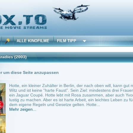
 KINOFILME
FILM TIPP
)
Trailer
0 Playlists
Seite anzupassen
n kleiner Zuhälter in Berlin, der nach oben will, kann gut mit Frauen und Worten um
ist keine “harte Faust”. Sein Ziel: mindestens drei Frauen, die für ihn anschaffen, e
r Coupé. Hotte lebt mit Rosa zusammen, aber auch Yvonne schafft für ihn an. Er ver
 machen. Aber es ist harte Arbeit, ein leichtes Leben zu führen. Er durchlebt das Auf u
ne Regeln und Gesetze gelten. Hotte...
en...
chland
~ 118 min.
Drama
0
te im Paradies
Anbie