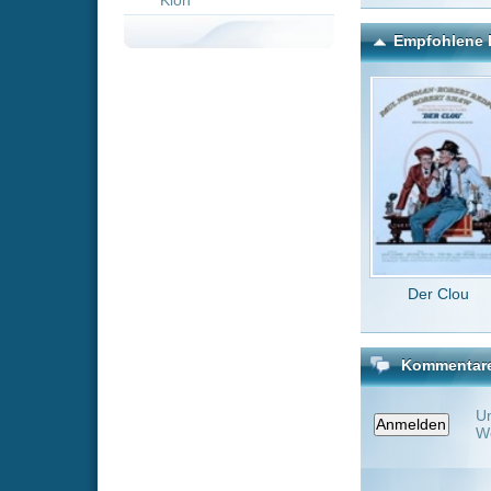
Der Clou
In d
sc
Kommentare zu Hotte im 
Um einen Kommen
Wenn Du noch ke
Alle Kommentare
(0)