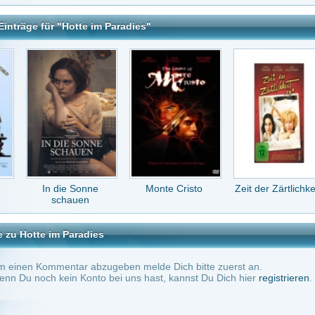
ie Sonne
Monte Cristo
Zeit der Zärtlichkeit
Air - Der große
hauen
Wurf
Paradies
tar abzugeben melde Dich bitte zuerst an.
in Konto bei uns hast, kannst Du Dich hier
registrieren
.
Keine Kommentare vorhanden.