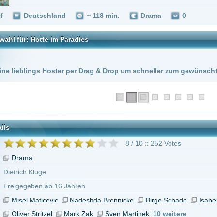
 Hoster per Drag & Drop um schneller zum gewünschten Stream zu kommen!
8 / 10 :: 252 Votes
e
 ab 16 Jahren
cevic
Nadeshda Brennicke
Birge Schade
Isabell Gerschke
Stefanie Sta
tzel
Mark Zak
Sven Martinek
10 weitere
Hotte im Paradies"