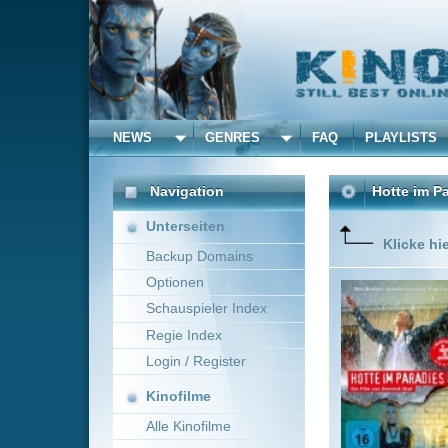
NEWS
GENRES
FAQ
PLAYLISTS
ALLE
Navigation
Hotte im Paradies
(2003
Unterseiten
Klicke hier um diese 
Backup Domains
Optionen
Hotte, ei
Witz und 
Schauspieler Index
ein Jagua
Regie Index
lustig zu
dem eige
Login / Register
Mehr zeig
Kinofilme
Alle Kinofilme
Filme
Dominik Graf
Deuts
Alle Filme
Beliebte
Anbieter Auswahl für: Hot