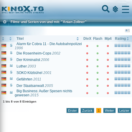
Home
Menu
Filme und Serien von und mit: "Anian Zollner"
Titel
DivX
Flash
Mp4
Rating
Alarm für Cobra 11 - Die Autobahnpolizei
1996
Die Rosenheim-Cops
2002
Der Kriminalist
2006
Luther
2003
SOKO Kitzbühel
2001
Gefährten
2011
Der Staatsanwalt
2005
Big Business: Außer Spesen nichts
gewesen
2015
1 bis 8 von 8 Einträgen
Erster
Zurück
1
Weiter
Letzter