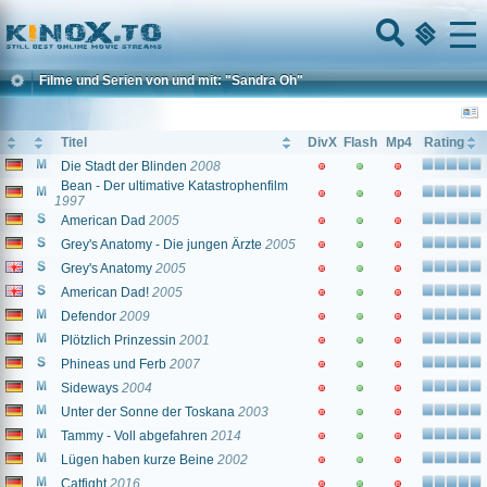
Home
Menu
Filme und Serien von und mit: "Sandra Oh"
Titel
DivX
Flash
Mp4
Rating
Die Stadt der Blinden
2008
Bean - Der ultimative Katastrophenfilm
1997
American Dad
2005
Grey's Anatomy - Die jungen Ärzte
2005
Grey's Anatomy
2005
American Dad!
2005
Defendor
2009
Plötzlich Prinzessin
2001
Phineas und Ferb
2007
Sideways
2004
Unter der Sonne der Toskana
2003
Tammy - Voll abgefahren
2014
Lügen haben kurze Beine
2002
Catfight
2016