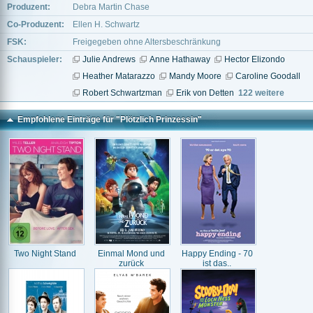
Produzent:
Debra Martin Chase
Co-Produzent:
Ellen H. Schwartz
FSK:
Freigegeben ohne Altersbeschränkung
Schauspieler:
Julie Andrews
Anne Hathaway
Hector Elizondo
Heather Matarazzo
Mandy Moore
Caroline Goodall
Robert Schwartzman
Erik von Detten
122 weitere
Empfohlene Einträge für "Plötzlich Prinzessin"
Two Night Stand
Einmal Mond und
Happy Ending - 70
zurück
ist das..