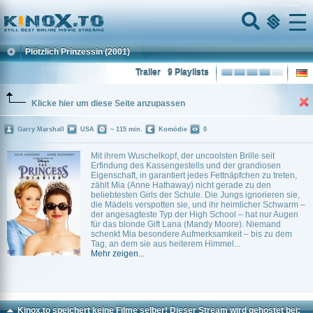
Home
Menu
Plötzlich Prinzessin
(2001)
Trailer
9 Playlists
Klicke hier um diese Seite anzupassen
Garry Marshall
USA
~ 115 min.
Komödie
0
Mit ihrem Wuschelkopf, der uncoolsten Brille seit
Erfindung des Kassengestells und der grandiosen
Eigenschaft, in garantiert jedes Fettnäpfchen zu treten,
zählt Mia (Anne Hathaway) nicht gerade zu den
beliebtesten Girls der Schule. Die Jungs ignorieren sie,
die Mädels verspotten sie, und ihr heimlicher Schwarm –
der angesagteste Typ der High School – hat nur Augen
für das blonde Gift Lana (Mandy Moore). Niemand
schenkt Mia besondere Aufmerksamkeit – bis zu dem
Tag, an dem sie aus heiterem Himmel...
Mehr zeigen...
Kinox.to speichert
keine
Filme selber! Dieser Stream wird gehostet bei: