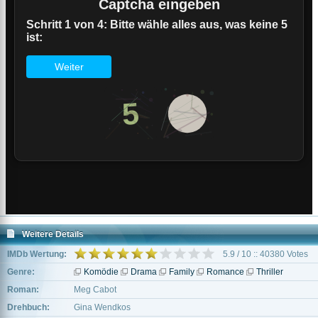
Weitere Details
IMDb Wertung:
5.9 / 10 :: 40380 Votes
Genre:
Komödie
Drama
Family
Romance
Thriller
Roman:
Meg Cabot
Drehbuch:
Gina Wendkos