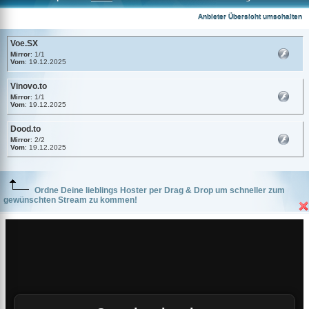
Voe.SX
Anbieter Übersicht umschalten
Voe.SX
Mirror
: 1/1
Vom
: 19.12.2025
Vinovo.to
Mirror
: 1/1
Vom
: 19.12.2025
Dood.to
Mirror
: 2/2
Vom
: 19.12.2025
Ordne Deine lieblings Hoster per Drag & Drop um schneller zum
gewünschten Stream zu kommen!