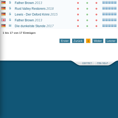
Father Brown
2013
Rust Valley Restorers
2018
Lewis - Der Oxford Krimi
2015
Father Brown
2013
Die dunkelste Stunde
2017
1 bis 17 von 17 Einträgen
Erster
Zurück
1
Weiter
Letzter