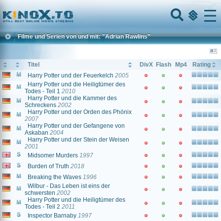
Home
Menu
Filme und Serien von und mit: "Adrian Rawlins"
Titel
DivX
Flash
Mp4
Rating
Harry Potter und der Feuerkelch
2005
Harry Potter und die Heiligtümer des
Todes - Teil 1
2010
Harry Potter und die Kammer des
Schreckens
2002
Harry Potter und der Orden des Phönix
2007
Harry Potter und der Gefangene von
Askaban
2004
Harry Potter und der Stein der Weisen
2001
Midsomer Murders
1997
Burden of Truth
2018
Breaking the Waves
1996
Wilbur - Das Leben ist eins der
schwersten
2002
Harry Potter und die Heiligtümer des
Todes - Teil 2
2011
Inspector Barnaby
1997