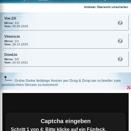
Voe.SX
Anbieter Übersicht umschalten
Voe.SX
Mirror
: 1/2
Vom
: 08.05.2026
Vinovo.to
Mirror
: 1/1
Vom
: 28.12.2025
Dood.to
Mirror
: 5/5
Vom
: 24.02.2021
Ordne Deine lieblings Hoster per Drag & Drop um schneller zum
gewünschten Stream zu kommen!