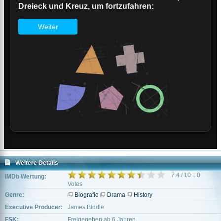
Weitere Details
7.4 / 10 :: 0
IMDb Wertung:
Votes
Genre:
Biografie
Drama
History
Executive Producer:
James Biddle
FSK:
Freigegeben ab 6 Jahren