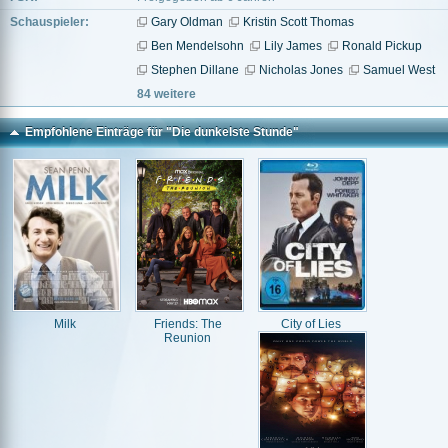
Schauspieler:
Gary Oldman
Kristin Scott Thomas
Ben Mendelsohn
Lily James
Ronald Pickup
Stephen Dillane
Nicholas Jones
Samuel West
84 weitere
Empfohlene Einträge für "Die dunkelste Stunde"
Milk
Friends: The
City of Lies
Reunion