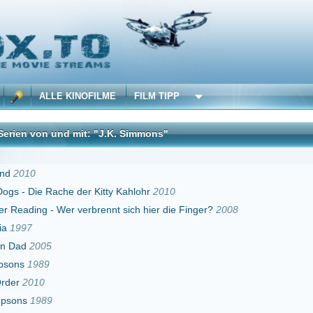
 KINOFILME
FILM TIPP
nd mit: "J.K. Simmons"
DivX
he der Kitty Kahlohr
2010
er verbrennt sich hier die Finger?
2008
009