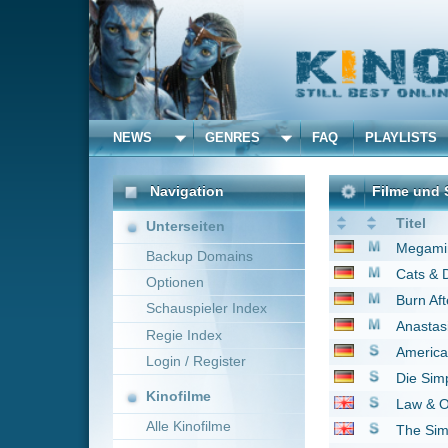
NEWS
GENRES
FAQ
PLAYLISTS
ALLE
Navigation
Filme und Serien von u
Titel
Unterseiten
Megamind
2010
Backup Domains
Cats & Dogs - Die Rac
Optionen
Burn After Reading - W
Schauspieler Index
Anastasia
1997
Regie Index
American Dad
2005
Login / Register
Die Simpsons
1989
Kinofilme
Law & Order
2010
Alle Kinofilme
The Simpsons
1989
Law & Order
2010
Filme
American Dad!
2005
Alle Filme
Spider-Man
2002
Beliebte
Trauzeuge gesucht!
2