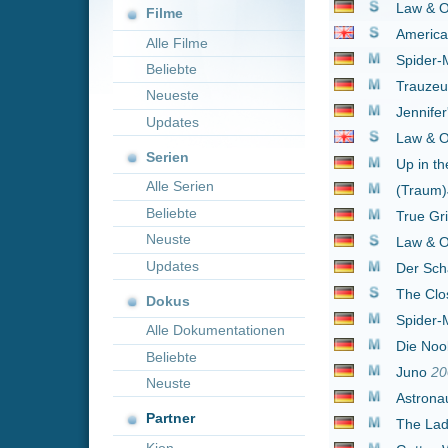
Neueste
Jennifer's Body - Ju
Updates
Law & Order: Special V
Serien
Up in the Air
2009
Alle Serien
(Traum)Job gesucht
2
Beliebte
True Grit - Vergeltung
Neuste
Law & Order: New Yor
Updates
Der Schakal
1997
The Closer
2005
Dokus
Spider-Man 3
2007
Alle Dokumentationen
Die Noobs - Klein abe
Beliebte
Juno
2007
Neuste
Astronaut Farmer
200
Partner
The Ladykillers
2004
Kion
Gottes Werk & Teufels
Thank You for Smokin
The Gift - Die dunkle
Harsh Times - Leben 
Postal
2007
1 bis 30 von 54 Einträgen