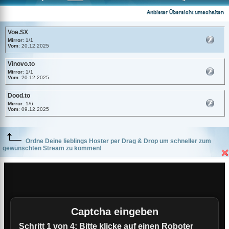
Voe.SX
Anbieter Übersicht umschalten
Voe.SX
Mirror
: 1/1
Vom
: 20.12.2025
Vinovo.to
Mirror
: 1/1
Vom
: 20.12.2025
Dood.to
Mirror
: 1/6
Vom
: 09.12.2025
Ordne Deine lieblings Hoster per Drag & Drop um schneller zum
gewünschten Stream zu kommen!