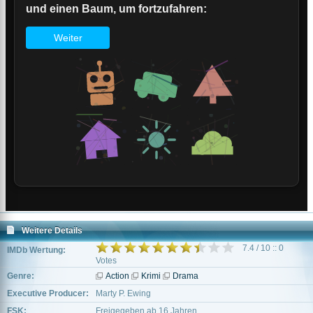
Weitere Details
7.4 / 10 :: 0
IMDb Wertung:
Votes
Genre:
Action
Krimi
Drama
Executive Producer:
Marty P. Ewing
FSK:
Freigegeben ab 16 Jahren