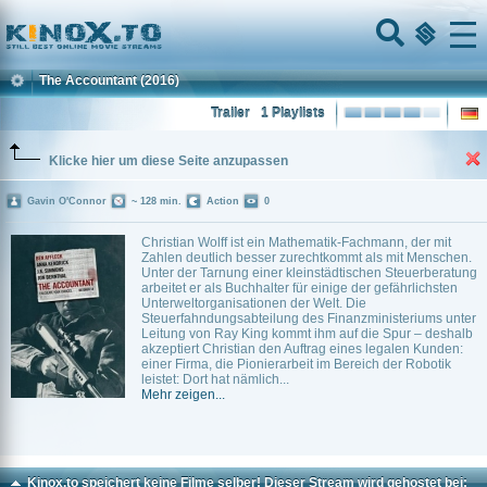
Home
Menu
The Accountant
(2016)
Trailer
1 Playlists
Klicke hier um diese Seite anzupassen
Gavin O'Connor
~ 128 min.
Action
0
Christian Wolff ist ein Mathematik-Fachmann, der mit
Zahlen deutlich besser zurechtkommt als mit Menschen.
Unter der Tarnung einer kleinstädtischen Steuerberatung
arbeitet er als Buchhalter für einige der gefährlichsten
Unterweltorganisationen der Welt. Die
Steuerfahndungsabteilung des Finanzministeriums unter
Leitung von Ray King kommt ihm auf die Spur – deshalb
akzeptiert Christian den Auftrag eines legalen Kunden:
einer Firma, die Pionierarbeit im Bereich der Robotik
leistet: Dort hat nämlich...
Mehr zeigen...
Kinox.to speichert
keine
Filme selber! Dieser Stream wird gehostet bei: