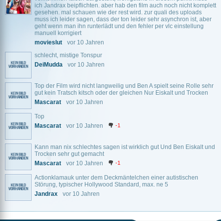
ich Jandrax beipflichten. aber hab den film auch noch nicht komplett
gesehen. mal schauen wie der rest wird. zur quali des uploads
muss ich leider sagen, dass der ton leider sehr asynchron ist, aber
geht wenn man ihn runterlädt und den fehler per vlc einstellung
manuell korrigiert
movieslut
vor 10 Jahren
schlecht, mistige Tonspur
DeiMudda
vor 10 Jahren
Top der Film wird nicht langweilig und Ben A spielt seine Rolle sehr
gut kein Tratsch kitsch oder der gleichen Nur Eiskalt und Trocken
Mascarat
vor 10 Jahren
Top
Mascarat
vor 10 Jahren
-1
Kann man nix schlechtes sagen ist wirklich gut Und Ben Eiskalt und
Trocken sehr gut gemacht
Mascarat
vor 10 Jahren
-1
Actionklamauk unter dem Deckmäntelchen einer autistischen
Störung, typischer Hollywood Standard, max. ne 5
Jandrax
vor 10 Jahren