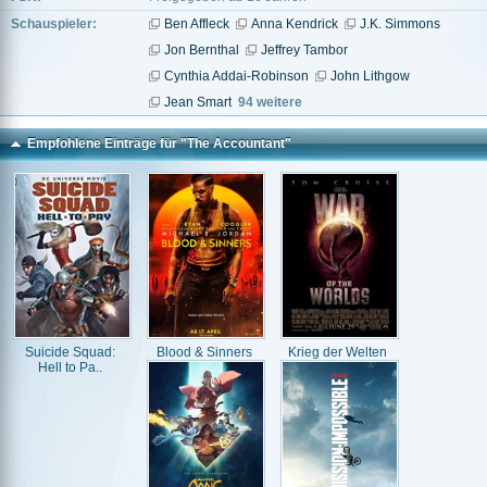
Schauspieler:
Ben Affleck
Anna Kendrick
J.K. Simmons
Jon Bernthal
Jeffrey Tambor
Cynthia Addai-Robinson
John Lithgow
Jean Smart
94 weitere
Empfohlene Einträge für "The Accountant"
Suicide Squad:
Blood & Sinners
Krieg der Welten
Hell to Pa..