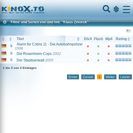
Home
Menu
Filme und Serien von und mit: "Klaus Zmorek"
Titel
DivX
Flash
Mp4
Rating
Alarm für Cobra 11 - Die Autobahnpolizei
1996
Die Rosenheim-Cops
2002
Der Staatsanwalt
2005
1 bis 3 von 3 Einträgen
Erster
Zurück
1
Weiter
Letzter