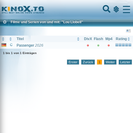
Home
Menu
Filme und Serien von und mit: "Lou Llobell"
Titel
DivX
Flash
Mp4
Rating
Passenger
2026
1 bis 1 von 1 Einträgen
Erster
Zurück
1
Weiter
Letzter