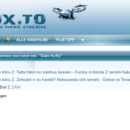
 KINOFILME
FILM TIPP
d mit: "Dale Kelly"
DivX
hitori no saishuu kessen - Furiiza ni itonda Z senshi Kakarotto no chichi
1990
ubô e no hankô!! Nokosareta chô senshi - Gohan to Torankusu
1993
Erster
Zurück