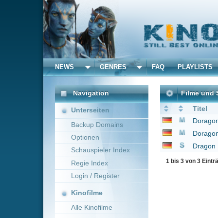
NEWS
GENRES
FAQ
PLAYLISTS
ALLE
Navigation
Filme und Serien von un
Titel
Unterseiten
Doragon bôru Z: Tatta 
Backup Domains
Doragon bôru Z: Zets
Optionen
Dragon Ball Z
1996
Schauspieler Index
1 bis 3 von 3 Einträgen
Regie Index
Login / Register
Kinofilme
Alle Kinofilme
Filme
Alle Filme
Beliebte