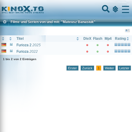
Home
Menu
Filme und Serien von und mit: "Mateusz Banasiuk"
Titel
DivX
Flash
Mp4
Rating
Furioza 2
2025
Furioza
2022
1 bis 2 von 2 Einträgen
Erster
Zurück
1
Weiter
Letzter