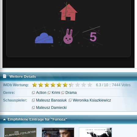
Weitere Details
IMDb Wertung:
6.3 / 10 :: 7444 Votes
Genre:
Action
Krimi
Drama
Schauspieler:
Mateusz Banasiuk
Weronika Ksiazkiewicz
Mateusz Damiecki
Empfohlene Einträge für "Furioza"