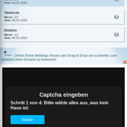
Vom
: 06.02.2026
Vinovo.to
Mirror
: 1/1
Vom
: 06.02.2026
Dood.to
Mirror
: 1/1
Vom
: 06.02.2026
Ordne Deine lieblings Hoster per Drag & Drop um schneller zum
gewünschten Stream zu kommen!