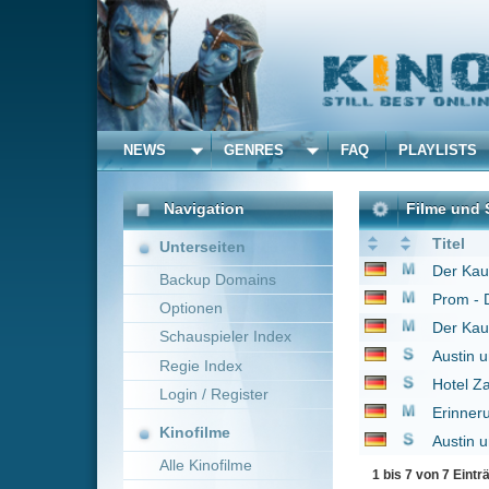
NEWS
GENRES
FAQ
PLAYLISTS
ALLE
Navigation
Filme und Serien von un
Titel
Unterseiten
Der Kaufhaus Cop
20
Backup Domains
Prom - Die Nacht dei
Optionen
Der Kaufhaus Cop 2
2
Schauspieler Index
Austin und Ally
2011
Regie Index
Hotel Zack & Cody
20
Login / Register
Erinnerungen an Marn
Kinofilme
Austin und Ally
2011
Alle Kinofilme
1 bis 7 von 7 Einträgen
Filme
Alle Filme
Beliebte