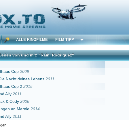
 KINOFILME
FILM TIPP
d mit: "Raini Rodriguez"
DivX
09
nes Lebens
2011
015
08
ie
2014
Erster
Zurück