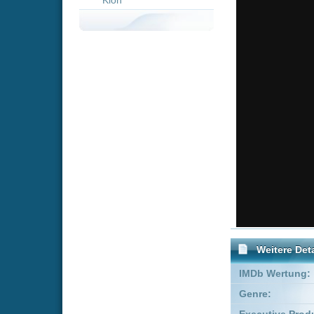
Weitere Details
IMDb Wertung:
Genre:
Acti
Executive Producer:
Marty P
Produzent:
Todd G
FSK:
Freige
Schauspieler:
Kevi
Davi
Empfohlene Einträge für 