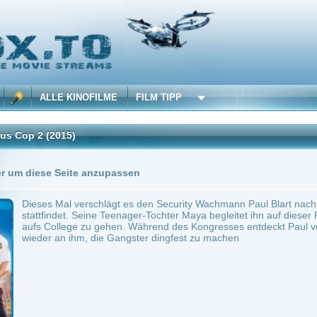
 KINOFILME
FILM TIPP
15)
Trailer
0 Playlists
Seite anzupassen
al verschlägt es den Security Wachmann Paul Blart nach Las Vegas, wo die Security
et. Seine Teenager-Tochter Maya begleitet ihn auf dieser Reise, ehe sie bei ihrem Va
lege zu gehen. Während des Kongresses entdeckt Paul versehentlich einen Raubüberfa
n ihm, die Gangster dingfest zu machen
 min.
Action
0
ilme selber! Dieser Stream wird gehostet bei:
Dood.to
Anbie