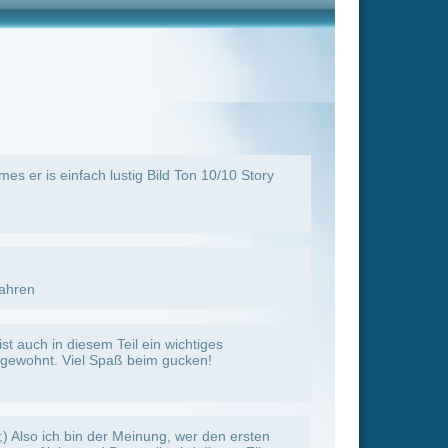
cken!
 wer den ersten
ird diesen Film
tybeamten aus