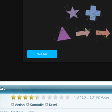
4.3 / 10 :: 13462 Votes
on
Komödie
Krimi
. Ewing
arner
geben ab 6 Jahren
n James
Raini Rodriguez
Neal McDonough
Daniella Alonso
Eduardo Ver
d Henrie
Shirley Knight
Gary Valentine
160 weitere
"Der Kaufhaus Cop 2"