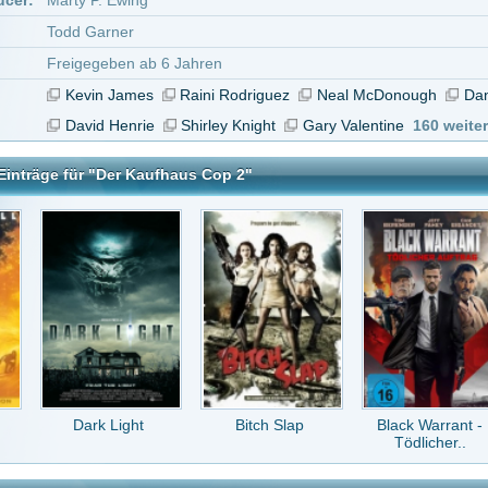
k Light
Bitch Slap
Black Warrant -
Vengeance - Pfad
Tödlicher..
der Verg..
haus Cop 2
tar abzugeben melde Dich bitte zuerst an.
in Konto bei uns hast, kannst Du Dich hier
registrieren
.
 beide cool der erste bisschen besser Liebe den Kevin James er is einfach lustig Bild
89
vor 11 Jahren
ntlich ein Zusammenhang sein. ^^
Antwort an
Whitebeart
(Kommentar anzeigen)
vor 12 Jahren
n 10. Story okay. Viele Schmunzler! Und Fremdschämen ist auch in diesem Teil ein wi