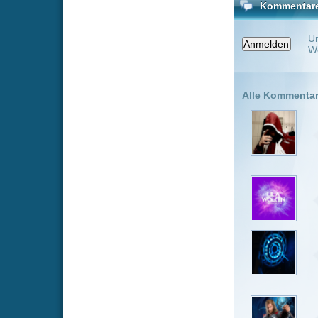
Werkzeug de
Sythick_R
Ich denke e
Teil unterh
auch mögen.
der Mall of
Whitebeart
Kann man s
UltraMovie
Gewöhnungs
UltraMovie