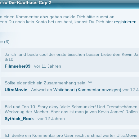
r Macher! Aber das ist man ja von Kevin James' Rollen gewohnt. Viel Spaß beim gu
ock
vor 12 Jahren
in Kommentar pro User reicht erstmal werter UltraMovie ;) Also ich bin der Meinung,
altsam und lustig fand, mit dem gewissen Anhang an Würze zur Aktion und Dramatik w
 Allerdings hat hier in diesem Teil der Held der Geschichte Paul Bart in der Secruti
 America eine sehr starke Konkurentin bekommen.
vor 12 Jahren
ich angucken, muss man aber nicht.
vor 12 Jahren
-1
bedürftig!
vor 12 Jahren