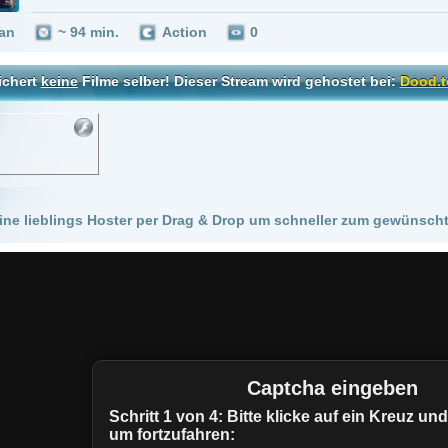
 Hoster per Drag & Drop um schneller zum gewünschten Stream zu kommen!