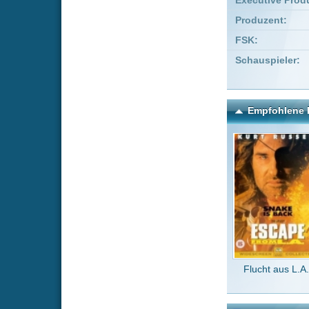
Flucht aus L.A.
Dar
Kommentare zu Der Kauf
Um einen Kommen
Wenn Du noch ke
Alle Kommentare
(6)
Ja ich fand
8/10
Filmseher
Sollte eige
UltraMovie
Bild und To