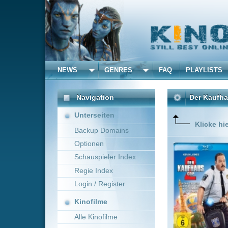
NEWS
GENRES
FAQ
PLAYLISTS
ALLE
Navigation
Der Kaufhaus Cop 2
(20
Unterseiten
Klicke hier um diese 
Backup Domains
Optionen
Dieses M
stattfind
Schauspieler Index
aufs Col
Regie Index
wieder a
Login / Register
Kinofilme
Alle Kinofilme
Filme
Andy Fickman
~ 94
Alle Filme
Beliebte
Kinox.to speichert
keine
F