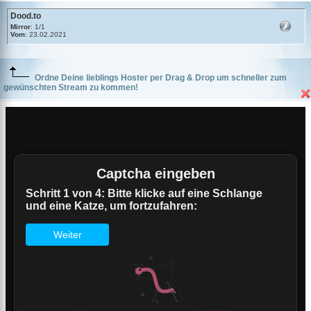
Dood.to
Mirror
: 1/1
Vom
: 23.02.2021
Ordne Deine lieblings Hoster per Drag & Drop um schneller zum
gewünschten Stream zu kommen!