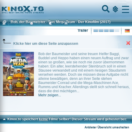
Home
Menu
Bob, der Baumeister - Das Mega Team - Der Kinofilm
(2017)
Colleen Morton
~ 63 min.
Action
0
Trailer
Klicke hier um diese Seite anzupassen
Bob der Baumeister und seine treuen Helfer Baggi,
Buddel und Heppo haben einen neuen Auftrag und zwar
einen so großen, wie sie noch nie zuvor übernommen
haben: Ein alter, leerstehender Steinbruch soll in einen
Stausee verwandelt und mit einem riesigen Staudamm
versehen werden. Doch sie müssen diese Aufgabe nicht
alleine bewältigen, denn an ihrer Seite stehen
Baumeister Conrad und die Mega-Maschinen Ace,
Rumms und Kracher. Allerdings stellt sich schnell heraus,
dass die drei mächtigen...
Mehr zeigen...
Kinox.to speichert
keine
Filme selber! Dieser Stream wird gehostet bei:
Dood.to
Anbieter Übersicht umschalten