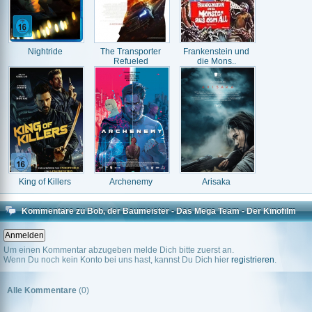
Nightride
The Transporter
Frankenstein und
Refueled
die Mons..
King of Killers
Archenemy
Arisaka
Kommentare zu Bob, der Baumeister - Das Mega Team - Der Kinofilm
Um einen Kommentar abzugeben melde Dich bitte zuerst an.
Wenn Du noch kein Konto bei uns hast, kannst Du Dich hier
registrieren
.
Alle Kommentare
(0)