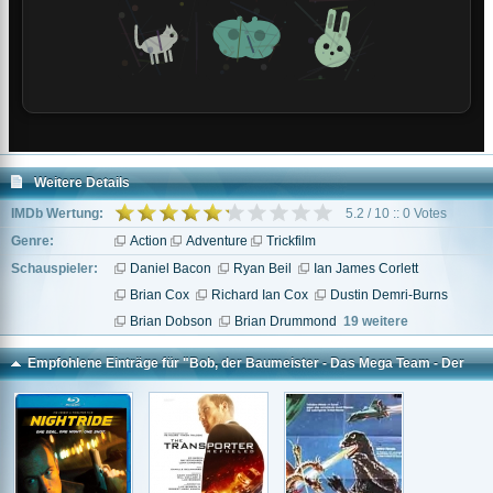
Weitere Details
IMDb Wertung:
5.2 / 10 :: 0 Votes
Genre:
Action
Adventure
Trickfilm
Schauspieler:
Daniel Bacon
Ryan Beil
Ian James Corlett
Brian Cox
Richard Ian Cox
Dustin Demri-Burns
Brian Dobson
Brian Drummond
19 weitere
Empfohlene Einträge für "Bob, der Baumeister - Das Mega Team - Der
Kinofilm"