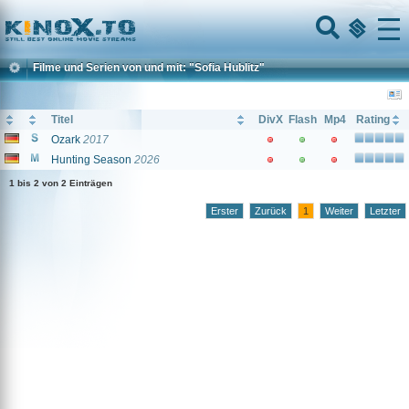
Home
Menu
Filme und Serien von und mit: "Sofia Hublitz"
Titel
DivX
Flash
Mp4
Rating
Ozark
2017
Hunting Season
2026
1 bis 2 von 2 Einträgen
Erster
Zurück
1
Weiter
Letzter