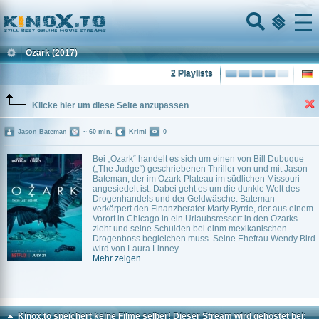
Home
Menu
Ozark
(2017)
2 Playlists
Klicke hier um diese Seite anzupassen
Jason Bateman
~ 60 min.
Krimi
0
Bei „Ozark“ handelt es sich um einen von Bill Dubuque
(„The Judge“) geschriebenen Thriller von und mit Jason
Bateman, der im Ozark-Plateau im südlichen Missouri
angesiedelt ist. Dabei geht es um die dunkle Welt des
Drogenhandels und der Geldwäsche. Bateman
verkörpert den Finanzberater Marty Byrde, der aus einem
Vorort in Chicago in ein Urlaubsressort in den Ozarks
zieht und seine Schulden bei einm mexikanischen
Drogenboss begleichen muss. Seine Ehefrau Wendy Bird
wird von Laura Linney...
Mehr zeigen...
Kinox.to speichert
keine
Filme selber! Dieser Stream wird gehostet bei: