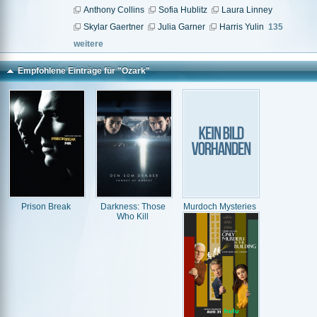
Anthony Collins
Sofia Hublitz
Laura Linney
Skylar Gaertner
Julia Garner
Harris Yulin
135
weitere
Empfohlene Einträge für "Ozark"
Prison Break
Darkness: Those
Murdoch Mysteries
Who Kill