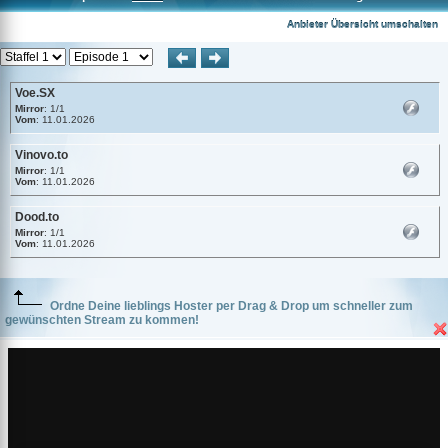
Voe.SX
Anbieter Übersicht umschalten
Voe.SX
Mirror
: 1/1
Vom
: 11.01.2026
Vinovo.to
Mirror
: 1/1
Vom
: 11.01.2026
Dood.to
Mirror
: 1/1
Vom
: 11.01.2026
Ordne Deine lieblings Hoster per Drag & Drop um schneller zum
gewünschten Stream zu kommen!