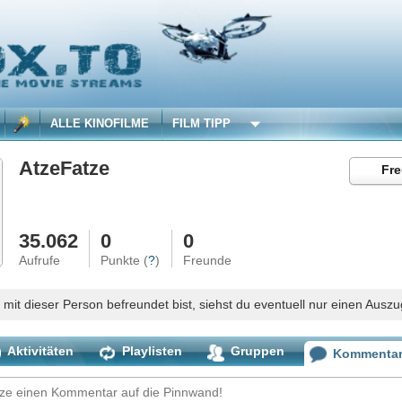
 KINOFILME
FILM TIPP
tze
Freundschaftsanfrage abbre
0
0
Punkte (
?
)
Freunde
son befreundet bist, siehst du eventuell nur einen Auszug des Profils.
Playlisten
Gruppen
Kommentare