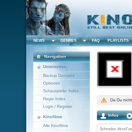
NEWS
GENRES
FAQ
PLAYLISTS
ALLE
AtzeFa
Navigation
Unterseiten
Backup Domains
35.062
Optionen
Aufrufe
Schauspieler Index
Regie Index
Da Du nicht mit dieser Per
Login / Register
Infos
Aktivitäten
Kinofilme
Alle Kinofilme
Filme
Alle Filme
Beliebte