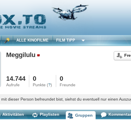
 KINOFILME
FILM TIPP
ulu
Freundschaftsanfrage abbre
0
0
Punkte (
?
)
Freunde
son befreundet bist, siehst du eventuell nur einen Auszug des Profils.
Playlisten
Kommentare
Gruppen
Dieser User ist noch keinen Gruppen beigetreten.