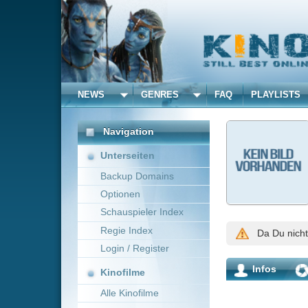
NEWS
GENRES
FAQ
PLAYLISTS
ALLE
Meggil
Navigation
Unterseiten
Backup Domains
14.744
Optionen
Aufrufe
Schauspieler Index
Regie Index
Da Du nicht mit dieser Per
Login / Register
Infos
Aktivitäten
Kinofilme
Alle Kinofilme
Filme
Alle Filme
Beliebte