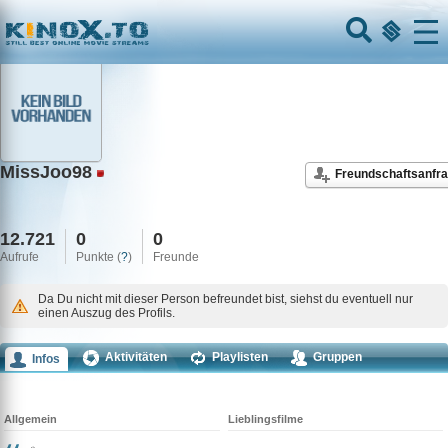
Home
Menu
MissJoo98
Freundschaftsanfr
12.721
0
0
Aufrufe
Punkte (
?
)
Freunde
Da Du nicht mit dieser Person befreundet bist, siehst du eventuell nur
einen Auszug des Profils.
Aktivitäten
Playlisten
Gruppen
Infos
Kommentare
Allgemein
Lieblingsfilme