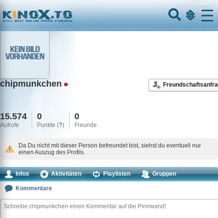
Home
Menu
chipmunkchen
Freundschaftsanfr
15.574
0
0
Aufrufe
Punkte (
?
)
Freunde
Da Du nicht mit dieser Person befreundet bist, siehst du eventuell nur
einen Auszug des Profils.
Infos
Aktivitäten
Playlisten
Gruppen
Kommentare