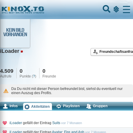
Home
Menu
iLoader
Freundschaftsanfr
4.509
0
0
Aufrufe
Punkte (
?
)
Freunde
Da Du nicht mit dieser Person befreundet bist, siehst du eventuell nur
einen Auszug des Profils.
Infos
Playlisten
Gruppen
Aktivitäten
Kommentare
iLoader
gefällt der Eintrag
Suits
vor 7 Monaten
iLoader
gefällt der Eintrag
Avatar: Fire and Ash
vor 7 Monaten