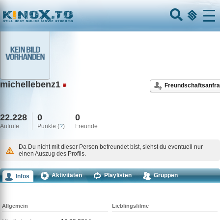
Home
Menu
michellebenz1
Freundschaftsanfr
22.228
0
0
Aufrufe
Punkte (
?
)
Freunde
Da Du nicht mit dieser Person befreundet bist, siehst du eventuell nur
einen Auszug des Profils.
Aktivitäten
Playlisten
Gruppen
Infos
Kommentare
Allgemein
Lieblingsfilme