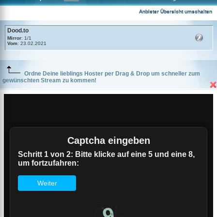
Dood.to
Anbieter Übersicht umschalten
Dood.to
Mirror
: 1/1
Vom
: 23.02.2021
Ordne Deine lieblings Hoster per Drag & Drop um schneller zum
gewünschten Stream zu kommen!