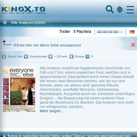
Home
Menu
Alle Anderen
(2009)
Trailer
0 Playlists
Klicke hier um diese Seite anzupassen
Maren Ade
Deutschland
~ 119 min.
Drama
0
Alle Anderen erzählt die tragikomische Geschichte von
Gitti und Chris, einem ungleichen Paar, welches sich in
abgeschiedener Zweisamkeit durch einen Urlaub kämpft.
Wir lernen zwei Menschen kennen, wie sie nur sein
können, wenn sie alleine sind: geheime Rituale,
Albernheiten, unerfüllte Wünsche, Geheimnisse,
Machtkämpfe. Ausgelöst durch ein scheinbar unwichtiges
Ereignis – die Begegnung mit einem anderen Paar –
gerät die Beziehung ins Wanken. Die Anderen sind nicht
nur erfolgreicher, sondern...
Mehr zeigen...
Kinox.to speichert
keine
Filme selber! Dieser Stream wird gehostet bei: