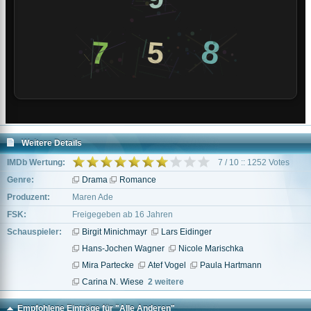
Weitere Details
IMDb Wertung:
7 / 10 :: 1252 Votes
Genre:
Drama
Romance
Produzent:
Maren Ade
FSK:
Freigegeben ab 16 Jahren
Schauspieler:
Birgit Minichmayr
Lars Eidinger
Hans-Jochen Wagner
Nicole Marischka
Mira Partecke
Atef Vogel
Paula Hartmann
Carina N. Wiese
2 weitere
Empfohlene Einträge für "Alle Anderen"