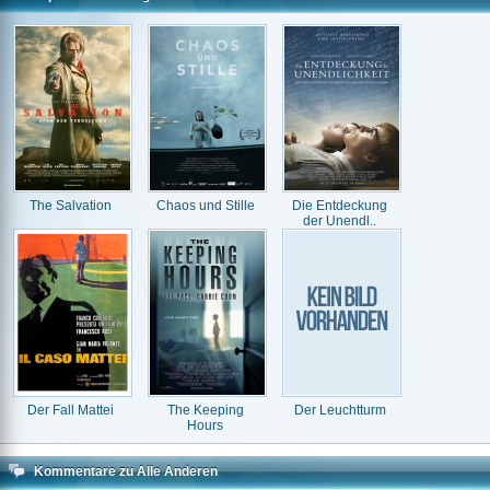
The Salvation
Chaos und Stille
Die Entdeckung
der Unendl..
Der Fall Mattei
The Keeping
Der Leuchtturm
Hours
Kommentare zu Alle Anderen