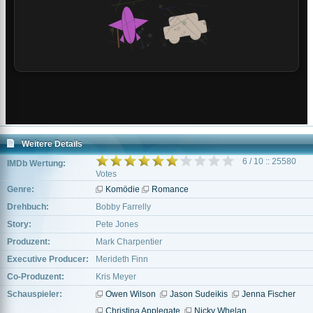
Weitere Details
6 / 10 :: 25580
IMDb Wertung:
Votes
Genre:
Komödie
Romance
Drehbuch:
Bobby Farrelly
Story:
Pete Jones
Produzent:
Mark Charpentier
Executive Producer:
Merideth Finn
Co-Produzent:
Kris Meyer
Schauspieler:
Owen Wilson
Jason Sudeikis
Jenna Fischer
Christina Applegate
Nicky Whelan