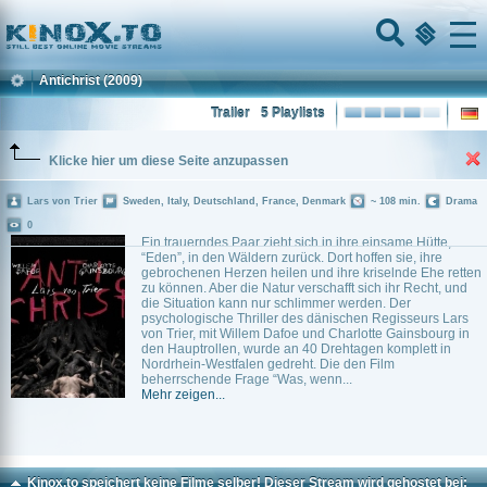
Home
Menu
Antichrist
(2009)
Trailer
5 Playlists
Klicke hier um diese Seite anzupassen
Lars von Trier
Sweden, Italy, Deutschland, France, Denmark
~ 108 min.
Drama
0
Ein trauerndes Paar zieht sich in ihre einsame Hütte,
“Eden”, in den Wäldern zurück. Dort hoffen sie, ihre
gebrochenen Herzen heilen und ihre kriselnde Ehe retten
zu können. Aber die Natur verschafft sich ihr Recht, und
die Situation kann nur schlimmer werden. Der
psychologische Thriller des dänischen Regisseurs Lars
von Trier, mit Willem Dafoe und Charlotte Gainsbourg in
den Hauptrollen, wurde an 40 Drehtagen komplett in
Nordrhein-Westfalen gedreht. Die den Film
beherrschende Frage “Was, wenn...
Mehr zeigen...
Kinox.to speichert
keine
Filme selber! Dieser Stream wird gehostet bei: