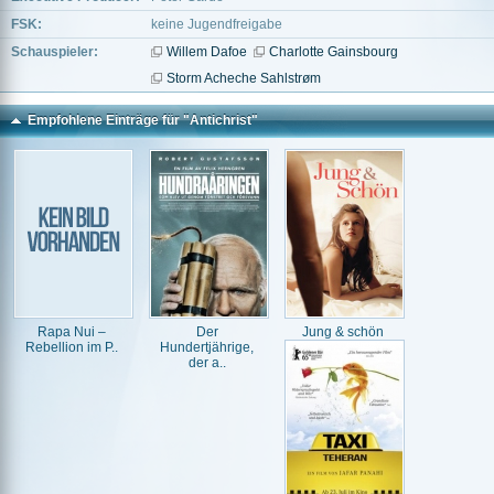
FSK:
keine Jugendfreigabe
Schauspieler:
Willem Dafoe
Charlotte Gainsbourg
Storm Acheche Sahlstrøm
Empfohlene Einträge für "Antichrist"
Rapa Nui –
Der
Jung & schön
Rebellion im P..
Hundertjährige,
der a..