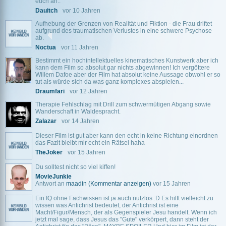
euch an..
Dauitch
vor 10 Jahren
Aufhebung der Grenzen von Realität und Fiktion - die Frau driftet
aufgrund des traumatischen Verlustes in eine schwere Psychose
ab.
Noctua
vor 11 Jahren
Bestimmt ein hochintellektuelles kinematisches Kunstwerk aber ich
kann dem Film so absolut gar nichts abgewinnen! Ich vergöttere
Willem Dafoe aber der Film hat absolut keine Aussage obwohl er so
tut als würde sich da was ganz komplexes abspielen...
Draumfari
vor 12 Jahren
Therapie Fehlschlag mit Drill zum schwermütigen Abgang sowie
Wanderschaft in Waldespracht.
Zalazar
vor 14 Jahren
Dieser Film ist gut aber kann den echt in keine Richtung einordnen
das Fazit bleibt mir echt ein Rätsel haha
TheJoker
vor 15 Jahren
Du solltest nicht so viel kiffen!
MovieJunkie
Antwort an
maadin
(Kommentar anzeigen)
vor 15 Jahren
Ein IQ ohne Fachwissen ist ja auch nutzlos :D Es hilft vielleicht zu
wissen was Antichrist bedeutet, der Antichrist ist eine
Macht/Figur/Mensch, der als Gegenspieler Jesu handelt. Wenn ich
jetzt mal sage, dass Jesus das "Gute" verkörpert, dann steht der