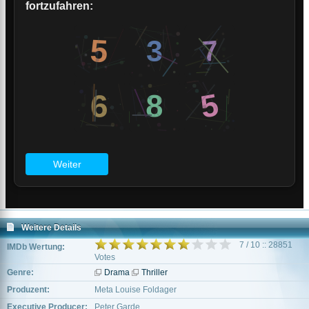
Weitere Details
7 / 10 :: 28851
IMDb Wertung:
Votes
Genre:
Drama
Thriller
Produzent:
Meta Louise Foldager
Executive Producer:
Peter Garde