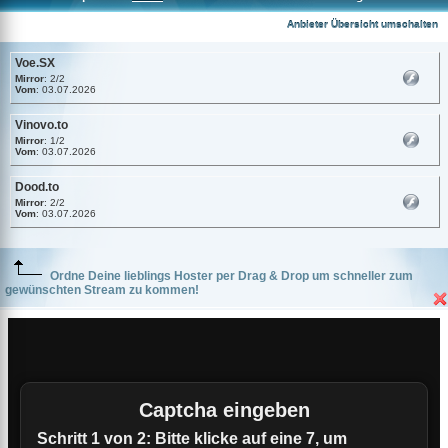
Voe.SX
Anbieter Übersicht umschalten
Voe.SX
Mirror
: 2/2
Vom
: 03.07.2026
Vinovo.to
Mirror
: 1/2
Vom
: 03.07.2026
Dood.to
Mirror
: 2/2
Vom
: 03.07.2026
Ordne Deine lieblings Hoster per Drag & Drop um schneller zum
gewünschten Stream zu kommen!