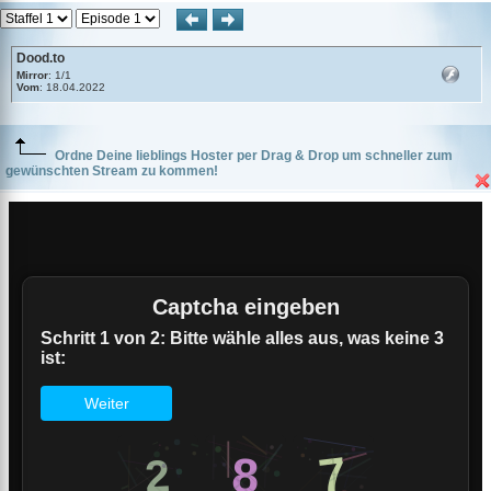
Dood.to
Mirror
: 1/1
Vom
: 18.04.2022
Ordne Deine lieblings Hoster per Drag & Drop um schneller zum
gewünschten Stream zu kommen!