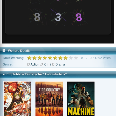
Weitere Details
IMDb Wertung:
8.1 / 10 :: 4392 Votes
Genre:
Action
Krimi
Drama
Empfohlene Einträge für "Antidisturbios"