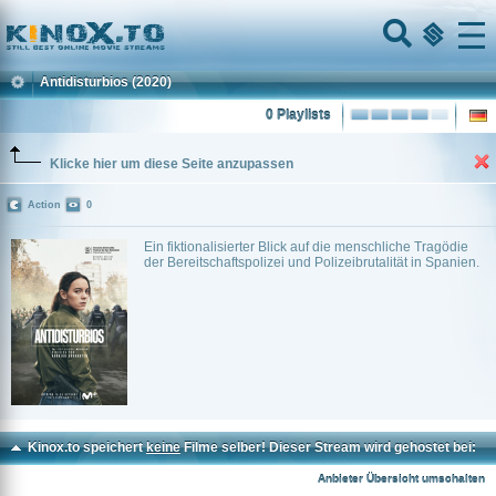
Home
Menu
Antidisturbios
(2020)
0 Playlists
Klicke hier um diese Seite anzupassen
Action
0
Ein fiktionalisierter Blick auf die menschliche Tragödie
der Bereitschaftspolizei und Polizeibrutalität in Spanien.
Kinox.to speichert
keine
Filme selber! Dieser Stream wird gehostet bei:
Dood.to
Anbieter Übersicht umschalten