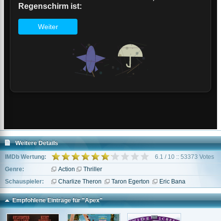
Weitere Details
IMDb Wertung:
6.1 / 10 :: 53373 Votes
Genre:
Action
Thriller
Schauspieler:
Charlize Theron
Taron Egerton
Eric Bana
Empfohlene Einträge für "Apex"