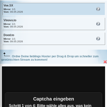
Voe.SX
Mirror
: 1/1
Vom
: 09.05.2026
Vinovo.to
Mirror
: 1/1
Vom
: 09.05.2026
Dood.to
Mirror
: 1/1
Vom
: 09.05.2026
Ordne Deine lieblings Hoster per Drag & Drop um schneller zum
gewünschten Stream zu kommen!