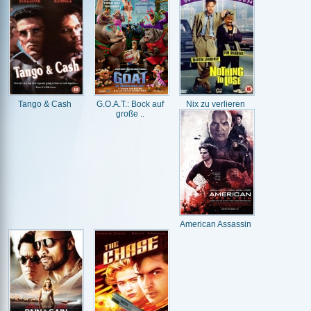
Tango & Cash
G.O.A.T.: Bock auf
Nix zu verlieren
große ..
American Assassin