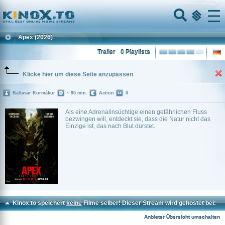
Home
Menu
Apex
(2026)
Trailer
0 Playlists
Klicke hier um diese Seite anzupassen
Baltasar Kormákur
~ 95 min.
Action
0
Als eine Adrenalinsüchtige einen gefährlichen Fluss
bezwingen will, entdeckt sie, dass die Natur nicht das
Einzige ist, das nach Blut dürstet.
Kinox.to speichert
keine
Filme selber! Dieser Stream wird gehostet bei:
Voe.SX
Anbieter Übersicht umschalten