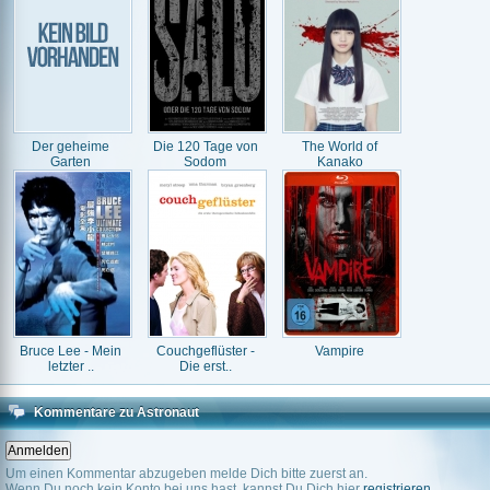
Der geheime
Die 120 Tage von
The World of
Garten
Sodom
Kanako
Bruce Lee - Mein
Couchgeflüster -
Vampire
letzter ..
Die erst..
Kommentare zu Astronaut
Um einen Kommentar abzugeben melde Dich bitte zuerst an.
Wenn Du noch kein Konto bei uns hast, kannst Du Dich hier
registrieren
.