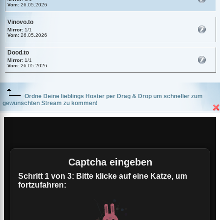
Vom
: 26.05.2026
Vinovo.to
Mirror
: 1/1
Vom
: 26.05.2026
Dood.to
Mirror
: 1/1
Vom
: 26.05.2026
Ordne Deine lieblings Hoster per Drag & Drop um schneller zum
gewünschten Stream zu kommen!