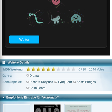
Weitere Details
IMDb Wertung:
6 / 10 :: 1644 Votes
Genre:
Drama
Schauspieler:
Richard Dreyfuss
Lyriq Bent
Krista Bridges
Colm Feore
Empfohlene Einträge für "Astronaut"