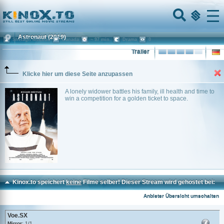
Home
Menu
Astronaut
(2019)
Shelagh McLeod
Canada
~ 97 min.
Drama
0
Trailer
Klicke hier um diese Seite anzupassen
A lonely widower battles his family, ill health and time to
win a competition for a golden ticket to space.
Kinox.to speichert
keine
Filme selber! Dieser Stream wird gehostet bei:
Voe.SX
Anbieter Übersicht umschalten
Voe.SX
Mirror
: 1/1